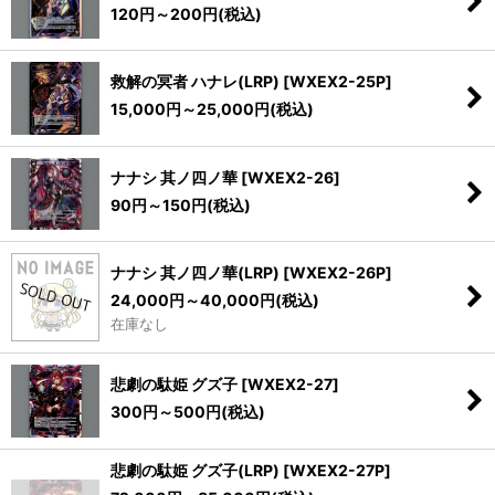
120
円
～200
円
(税込)
救解の冥者 ハナレ(LRP)
[
WXEX2-25P
]
15,000
円
～25,000
円
(税込)
ナナシ 其ノ四ノ華
[
WXEX2-26
]
90
円
～150
円
(税込)
ナナシ 其ノ四ノ華(LRP)
[
WXEX2-26P
]
24,000
円
～40,000
円
(税込)
在庫なし
悲劇の駄姫 グズ子
[
WXEX2-27
]
300
円
～500
円
(税込)
悲劇の駄姫 グズ子(LRP)
[
WXEX2-27P
]