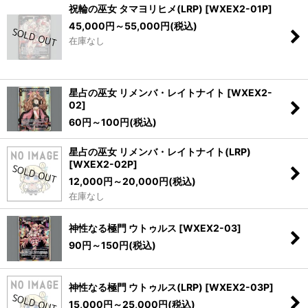
祝輪の巫女 タマヨリヒメ(LRP)
[
WXEX2-01P
]
絞り込む
45,000
円
～55,000
円
(税込)
在庫なし
星占の巫女 リメンバ・レイトナイト
[
WXEX2-
02
]
60
円
～100
円
(税込)
星占の巫女 リメンバ・レイトナイト(LRP)
[
WXEX2-02P
]
12,000
円
～20,000
円
(税込)
在庫なし
神性なる極門 ウトゥルス
[
WXEX2-03
]
90
円
～150
円
(税込)
神性なる極門 ウトゥルス(LRP)
[
WXEX2-03P
]
15,000
円
～25,000
円
(税込)