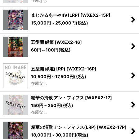
在庫なし
まじかるあーや!IV(LRP)
[
WXEX2-15P
]
15,000
円
～25,000
円
(税込)
五型開 緑姫
[
WXEX2-16
]
60
円
～100
円
(税込)
五型開 緑姫(LRP)
[
WXEX2-16P
]
10,500
円
～17,500
円
(税込)
在庫なし
精華の清歌 アン・フィフス
[
WXEX2-17
]
150
円
～250
円
(税込)
在庫なし
精華の清歌 アン・フィフス(LRP)
[
WXEX2-17P
]
18,000
円
～30,000
円
(税込)