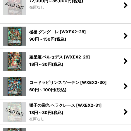
72,000
円
～85,000
円
(税込)
在庫なし
極槍 グングニレ
[
WXEX2-28
]
90
円
～150
円
(税込)
羅星姫 ペルセデス
[
WXEX2-29
]
18
円
～30
円
(税込)
コードラビリンス ツーテン
[
WXEX2-30
]
60
円
～100
円
(税込)
獅子の栄光 ヘラクレース
[
WXEX2-31
]
18
円
～30
円
(税込)
在庫なし