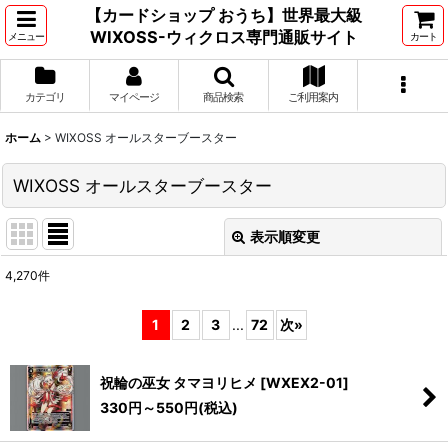
【カードショップ おうち】世界最大級
WIXOSS-ウィクロス専門通販サイト
メニュー
カート
カテゴリ
マイページ
商品検索
ご利用案内
ホーム
>
WIXOSS オールスターブースター
WIXOSS オールスターブースター
表示順変更
閉じる
4,270
件
サブカテゴリ
:
1
2
3
...
72
次
»
表示数
:
祝輪の巫女 タマヨリヒメ
[
WXEX2-01
]
330
円
～550
円
(税込)
並び順
: