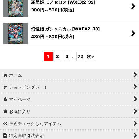
羅星姫 モノセロス
[
WXEX2-32
]
300
円
～500
円
(税込)
幻怪姫 ガシャスカル
[
WXEX2-33
]
480
円
～800
円
(税込)
1
2
3
...
72
次
»
ホーム
ショッピングカート
マイページ
お気に入り
最近チェックしたアイテム
特定商取引法表示