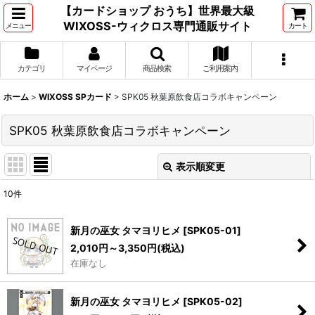
【カードショップ おうち】世界最大級
WIXOSS-ウィクロス専門通販サイト
メニュー
カート
カテゴリ
マイページ
商品検索
ご利用案内
ホーム
>
WIXOSS SPカード
>
SPK05 秋葉原飲食店コラボキャンペーン
SPK05 秋葉原飲食店コラボキャンペーン
表示順変更
閉じる
10
件
表示数
:
新月の巫女 タマヨリヒメ
[
SPK05-01
]
並び順
:
2,010
円
～3,350
円
(税込)
在庫なし
絞り込む
新月の巫女 タマヨリヒメ
[
SPK05-02
]