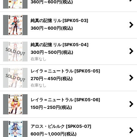
360
円
～600
円
(税込)
純真の記憶 リル
[
SPK05-03
]
360
円
～600
円
(税込)
純真の記憶 リル
[
SPK05-04
]
300
円
～500
円
(税込)
在庫なし
レイラ＝ニュートラル
[
SPK05-05
]
270
円
～450
円
(税込)
在庫なし
レイラ＝ニュートラル
[
SPK05-06
]
150
円
～250
円
(税込)
アロス・ピルルク
[
SPK05-07
]
600
円
～1,000
円
(税込)