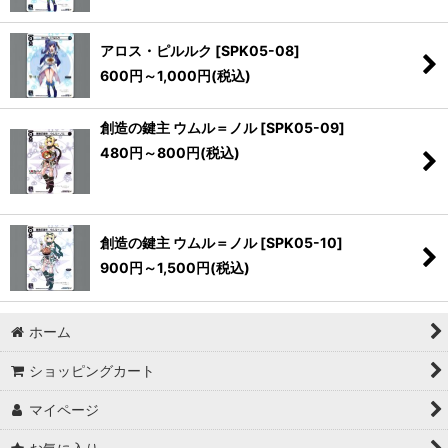
アロス・ピルルク
[
SPK05-08
]
600
円
～1,000
円
(税込)
創造の鍵主 ウムル＝ノル
[
SPK05-09
]
480
円
～800
円
(税込)
創造の鍵主 ウムル＝ノル
[
SPK05-10
]
900
円
～1,500
円
(税込)
ホーム
ショッピングカート
マイページ