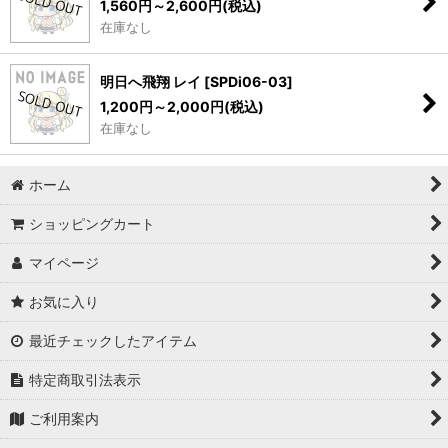
1,560
円
～2,600
円
(税込)
在庫なし
明日へ飛翔 レイ
[
SPDi06-03
]
1,200
円
～2,000
円
(税込)
在庫なし
ホーム
ショッピングカート
マイページ
お気に入り
最近チェックしたアイテム
特定商取引法表示
ご利用案内