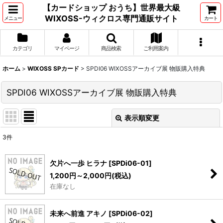
【カードショップ おうち】世界最大級
WIXOSS-ウィクロス専門通販サイト
メニュー
カート
カテゴリ
マイページ
商品検索
ご利用案内
ホーム
>
WIXOSS SPカード
>
SPDI06 WIXOSSアーカイブ展 物販購入特典
SPDI06 WIXOSSアーカイブ展 物販購入特典
表示順変更
閉じる
3
件
表示数
:
欠片へ一歩 ヒラナ
[
SPDi06-01
]
並び順
:
1,200
円
～2,000
円
(税込)
在庫なし
絞り込む
未来へ前進 アキノ
[
SPDi06-02
]