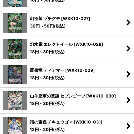
幻怪菌 ヅチグモ
[
WXK10-027
]
30
円
～50
円
(税込)
幻水電 エレクトイール
[
WXK10-028
]
18
円
～30
円
(税込)
罠書竜 ティアマー
[
WXK10-029
]
18
円
～30
円
(税込)
山羊座軍の童話 セブンゴーツ
[
WXK10-030
]
18
円
～30
円
(税込)
讃の宙遊 チキュウゴマ
[
WXK10-031
]
12
円
～20
円
(税込)