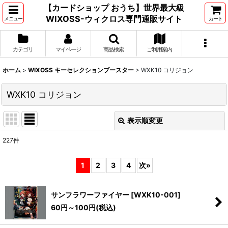
【カードショップ おうち】世界最大級
WIXOSS-ウィクロス専門通販サイト
メニュー
カート
カテゴリ
マイページ
商品検索
ご利用案内
ホーム
>
WIXOSS キーセレクションブースター
>
WXK10 コリジョン
WXK10 コリジョン
表示順変更
閉じる
227
件
表示数
:
1
2
3
4
次
»
並び順
:
サンフラワーファイヤー
[
WXK10-001
]
絞り込む
60
円
～100
円
(税込)