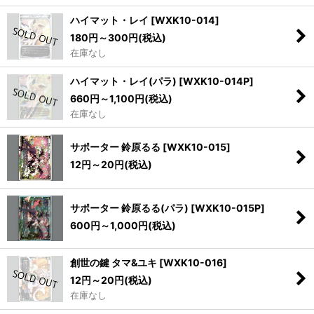
ハイマット・レイ
[
WXK10-014
]
180
円
～300
円
(税込)
在庫なし
ハイマット・レイ(パラ)
[
WXK10-014P
]
660
円
～1,100
円
(税込)
在庫なし
サポーター 鈴原るる
[
WXK10-015
]
12
円
～20
円
(税込)
サポーター 鈴原るる(パラ)
[
WXK10-015P
]
600
円
～1,000
円
(税込)
創世の鍵 タマ&ユキ
[
WXK10-016
]
12
円
～20
円
(税込)
在庫なし