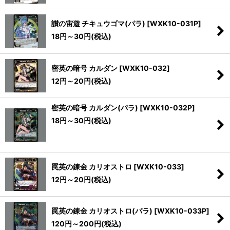
讃の宙遊 チキュウゴマ(パラ)
[
WXK10-031P
]
18
円
～30
円
(税込)
密英の暗号 カルダン
[
WXK10-032
]
12
円
～20
円
(税込)
密英の暗号 カルダン(パラ)
[
WXK10-032P
]
18
円
～30
円
(税込)
罠英の錬金 カリオストロ
[
WXK10-033
]
12
円
～20
円
(税込)
罠英の錬金 カリオストロ(パラ)
[
WXK10-033P
]
120
円
～200
円
(税込)