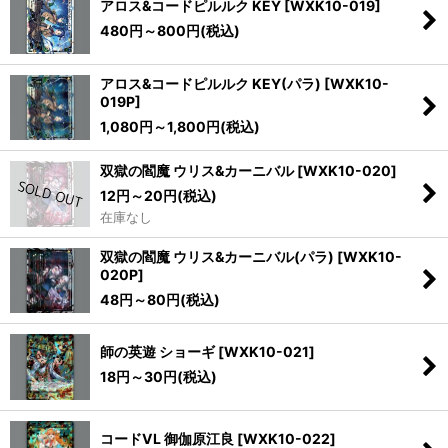
アロス&コードピルルク KEY
[
WXK10-019
]
480
円
～800
円
(税込)
アロス&コードピルルク KEY(パラ)
[
WXK10-
019P
]
1,080
円
～1,800
円
(税込)
双獄の閻魔 ウリス&カーニバル
[
WXK10-020
]
12
円
～20
円
(税込)
在庫なし
双獄の閻魔 ウリス&カーニバル(パラ)
[
WXK10-
020P
]
48
円
～80
円
(税込)
師の英遊 ショーギ
[
WXK10-021
]
18
円
～30
円
(税込)
コードVL 御伽原江良
[
WXK10-022
]