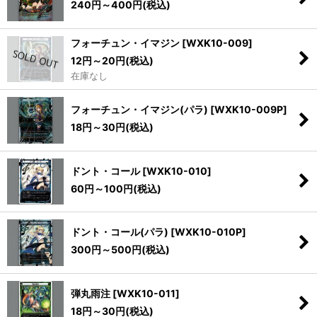
240
円
～400
円
(税込)
フォーチュン・イマジン
[
WXK10-009
]
12
円
～20
円
(税込)
在庫なし
フォーチュン・イマジン(パラ)
[
WXK10-009P
]
18
円
～30
円
(税込)
ドント・コール
[
WXK10-010
]
60
円
～100
円
(税込)
ドント・コール(パラ)
[
WXK10-010P
]
300
円
～500
円
(税込)
弾丸雨注
[
WXK10-011
]
18
円
～30
円
(税込)