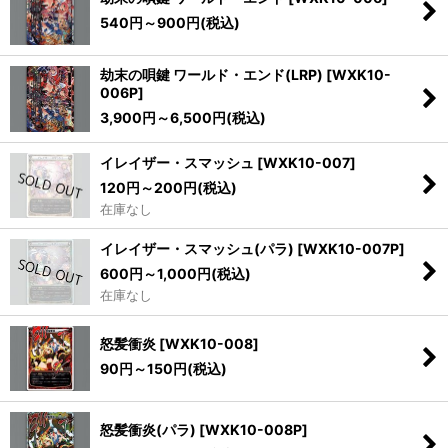
540
円
～900
円
(税込)
劫末の唄鍵 ワールド・エンド(LRP)
[
WXK10-
006P
]
3,900
円
～6,500
円
(税込)
イレイザー・スマッシュ
[
WXK10-007
]
120
円
～200
円
(税込)
在庫なし
イレイザー・スマッシュ(パラ)
[
WXK10-007P
]
600
円
～1,000
円
(税込)
在庫なし
怒髪衝炎
[
WXK10-008
]
90
円
～150
円
(税込)
怒髪衝炎(パラ)
[
WXK10-008P
]