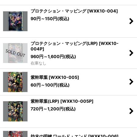
プロテクション・マッピング
[
WXK10-004
]
90
円
～150
円
(税込)
プロテクション・マッピング(LRP)
[
WXK10-
004P
]
960
円
～1,600
円
(税込)
在庫なし
紫幹翠葉
[
WXK10-005
]
60
円
～100
円
(税込)
紫幹翠葉(LRP)
[
WXK10-005P
]
720
円
～1,200
円
(税込)
劫末の唄鍵 ワールド・エンド
[
WXK10-006
]