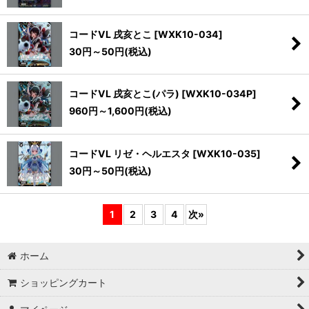
コードVL 戌亥とこ
[
WXK10-034
]
30
円
～50
円
(税込)
コードVL 戌亥とこ(パラ)
[
WXK10-034P
]
960
円
～1,600
円
(税込)
コードVL リゼ・ヘルエスタ
[
WXK10-035
]
30
円
～50
円
(税込)
1
2
3
4
次
»
ホーム
ショッピングカート