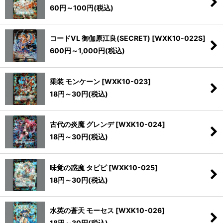
60
円
～100
円
(税込)
コードVL 御伽原江良(SECRET)
[
WXK10-022S
]
600
円
～1,000
円
(税込)
乗装 モンケーン
[
WXK10-023
]
18
円
～30
円
(税込)
古代の炎魔 グレンデ
[
WXK10-024
]
18
円
～30
円
(税込)
味覚の惑魔 タピピ
[
WXK10-025
]
18
円
～30
円
(税込)
水英の蒼天 モーセス
[
WXK10-026
]
18
円
～30
円
(税込)