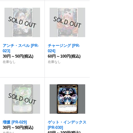
アンチ・スペル
[
PR-
チャージング
[
PR-
023
]
024
]
30円
～
50円
(税込)
60円
～
100円
(税込)
在庫なし
在庫なし
増援
[
PR-029
]
ゲット・インデックス
30円
～
50円
(税込)
[
PR-030
]
60円
～
100円
(税込)