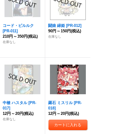
コード・ピルルク
闘娘 緑姫
[
PR-012
]
[
PR-011
]
90円
～
150円
(税込)
210円
～
350円
(税込)
在庫なし
在庫なし
中槍 ハスタル
[
PR-
羅石 ミスリル
[
PR-
017
]
018
]
12円
～
20円
(税込)
12円
～
20円
(税込)
在庫なし