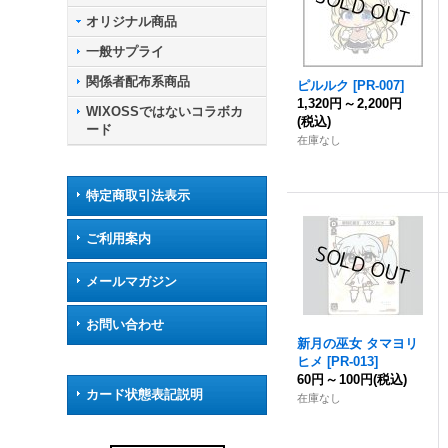
オリジナル商品
一般サプライ
関係者配布系商品
ピルルク
[
PR-007
]
1,320円
～
2,200円
WIXOSSではないコラボカ
(税込)
ード
在庫なし
特定商取引法表示
ご利用案内
メールマガジン
お問い合わせ
新月の巫女 タマヨリ
ヒメ
[
PR-013
]
60円
～
100円
(税込)
カード状態表記説明
在庫なし