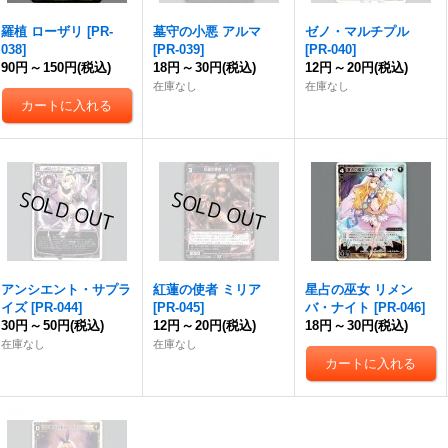
羅植 ローザリ
[
PR-
墓守の小悪 アルマ
ゼノ・マルチプル
038
]
[
PR-039
]
[
PR-040
]
90円
～
150円
(税込)
18円
～
30円
(税込)
12円
～
20円
(税込)
在庫なし
在庫なし
アンシエント・サプラ
紅蓮の使者 ミリア
星占の巫女 リメン
イズ
[
PR-044
]
[
PR-045
]
バ・ナイト
[
PR-046
]
30円
～
50円
(税込)
12円
～
20円
(税込)
18円
～
30円
(税込)
在庫なし
在庫なし