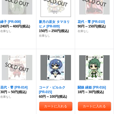
緑子
[
PR-008
]
新月の巫女 タマヨリ
花代・零
[
PR-010
]
240円
～
400円
(税込)
ヒメ
[
PR-009
]
90円
～
150円
(税込)
150円
～
250円
(税込)
在庫なし
在庫なし
在庫なし
花代・零
[
PR-014
]
コード・ピルルク
闘娘 緑姫
[
PR-016
]
30円
～
50円
(税込)
[
PR-015
]
18円
～
30円
(税込)
60円
～
100円
(税込)
在庫なし