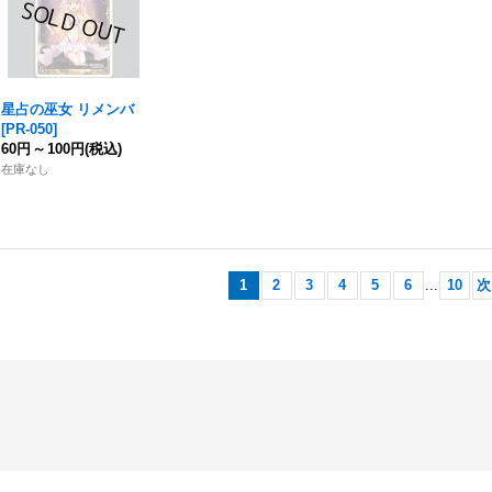
星占の巫女 リメンバ
[
PR-050
]
60円
～
100円
(税込)
在庫なし
1
2
3
4
5
6
...
10
次