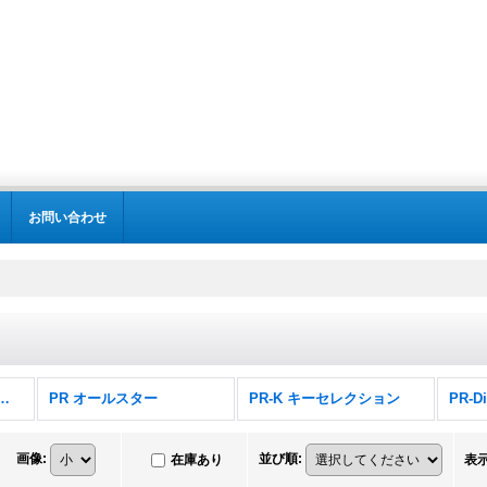
お問い合わせ
S PRカード (全商品)
PR オールスター
PR-K キーセレクション
画像
:
並び順
:
在庫あり
表