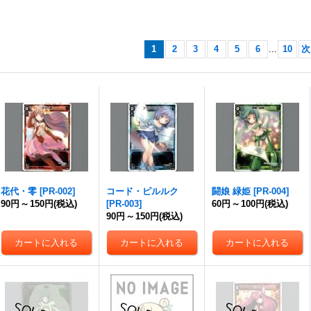
1
2
3
4
5
6
...
10
次
花代・零
[
PR-002
]
コード・ピルルク
闘娘 緑姫
[
PR-004
]
90円
～
150円
(税込)
[
PR-003
]
60円
～
100円
(税込)
90円
～
150円
(税込)