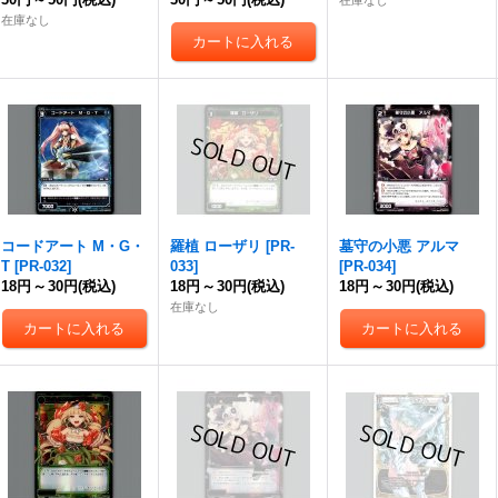
在庫なし
在庫なし
コードアート M・G・
羅植 ローザリ
[
PR-
墓守の小悪 アルマ
T
[
PR-032
]
033
]
[
PR-034
]
18円
～
30円
(税込)
18円
～
30円
(税込)
18円
～
30円
(税込)
在庫なし