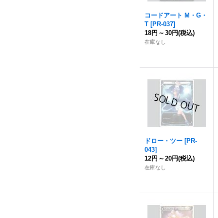
コードアート M・G・
T
[
PR-037
]
18円
～
30円
(税込)
在庫なし
ドロー・ツー
[
PR-
043
]
12円
～
20円
(税込)
在庫なし