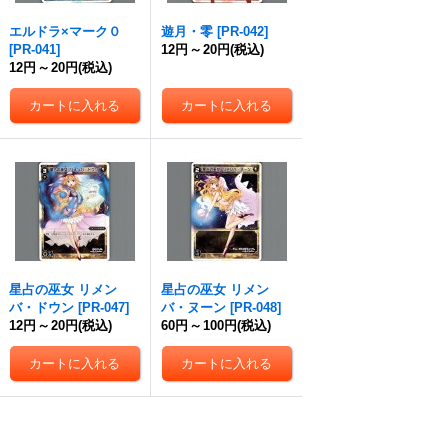
エルドラ×マーク０
遊月・零
[
PR-042
]
[
PR-041
]
12円
～
20円
(税込)
12円
～
20円
(税込)
星占の巫女 リメン
星占の巫女 リメン
バ・ドウン
[
PR-047
]
バ・ヌーン
[
PR-048
]
12円
～
20円
(税込)
60円
～
100円
(税込)