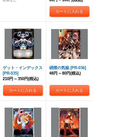
在庫なし
ゲット・インデックス
硝煙の気焔
[
PR-036
]
[
PR-035
]
48円
～
80円
(税込)
210円
～
350円
(税込)