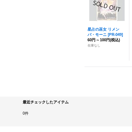
星占の巫女 リメン
バ・モーニ
[
PR-049
]
60円
～
100円
(税込)
在庫なし
最近チェックしたアイテム
0件