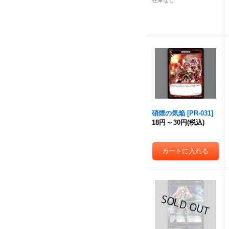
在庫なし
硝煙の気焔
[
PR-031
]
18円
～
30円
(税込)