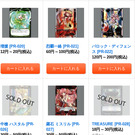
増援
[
PR-020
]
烈覇一絡
[
PR-021
]
バロック・ディフェン
12円
～
20円
(税込)
60円
～
100円
(税込)
ス
[
PR-022
]
120円
～
200円
(税込)
中槍 ハスタル
[
PR-
羅石 ミスリル
[
PR-
TREASURE
[
PR-028
]
026
]
027
]
18円
～
30円
(税込)
30円
～
50円
(税込)
30円
～
50円
(税込)