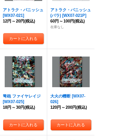
アトラク・パニッシュ
アトラク・パニッシュ
[
WX07-021
]
(パラ)
[
WX07-021P
]
12円
～
20円
(税込)
60円
～
100円
(税込)
在庫なし
弩砲 ファイヤレイジ
大火の轢断
[
WX07-
[
WX07-025
]
026
]
18円
～
30円
(税込)
120円
～
200円
(税込)