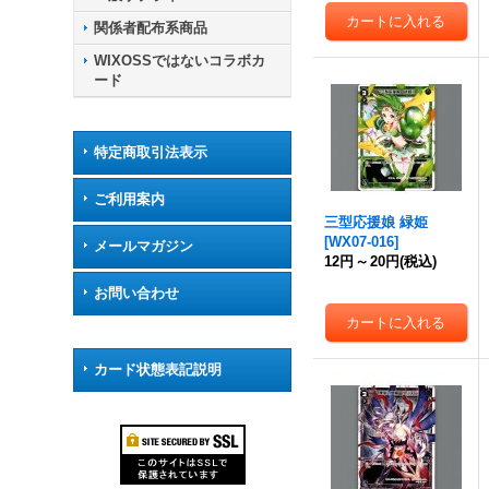
関係者配布系商品
WIXOSSではないコラボカ
ード
特定商取引法表示
ご利用案内
三型応援娘 緑姫
[
WX07-016
]
メールマガジン
12円
～
20円
(税込)
お問い合わせ
カード状態表記説明