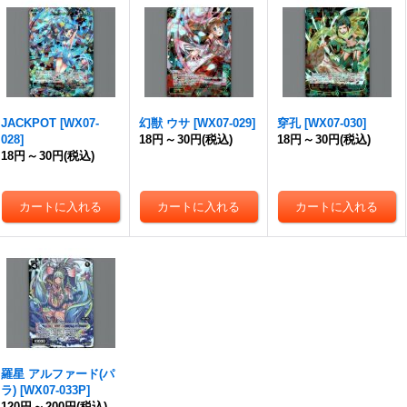
JACKPOT
[
WX07-
幻獣 ウサ
[
WX07-029
]
穿孔
[
WX07-030
]
028
]
18円
～
30円
(税込)
18円
～
30円
(税込)
18円
～
30円
(税込)
羅星 アルファード(パ
ラ)
[
WX07-033P
]
120円
～
200円
(税込)