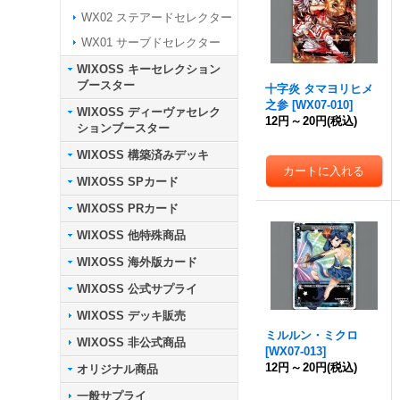
WX02 ステアードセレクター
WX01 サーブドセレクター
WIXOSS キーセレクション
ブースター
十字炎 タマヨリヒメ
之参
[
WX07-010
]
WIXOSS ディーヴァセレク
12円
～
20円
(税込)
ションブースター
WIXOSS 構築済みデッキ
WIXOSS SPカード
WIXOSS PRカード
WIXOSS 他特殊商品
WIXOSS 海外版カード
WIXOSS 公式サプライ
WIXOSS デッキ販売
ミルルン・ミクロ
WIXOSS 非公式商品
[
WX07-013
]
12円
～
20円
(税込)
オリジナル商品
一般サプライ