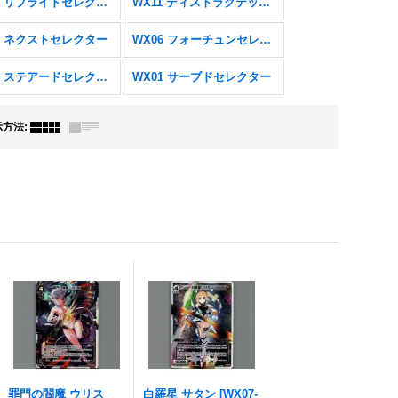
WX12 リプライドセレクター
WX11 ディストラクテッドセレクター
7 ネクストセレクター
WX06 フォーチュンセレクター
WX02 ステアードセレクター
WX01 サーブドセレクター
示方法
:
罪門の閻魔 ウリス
白羅星 サタン
[
WX07-