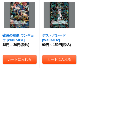
破滅の右像 ウンギョ
デス・パレード
ウ
[
WX07-031
]
[
WX07-032
]
18円
～
30円
(税込)
90円
～
150円
(税込)