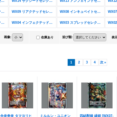
WX15 インサイテッドセレクター
WX14 サクシードセレクター
WX13 アンフェインドセレクター
WX10 チェインドセレクター
WX09 リアクテッドセレクター
WX08 インキュベイトセレクター
WX0
WX05 ビギニングセレクター
WX04 インフェクテッドセレクター
WX03 スプレッドセレクター
画像
:
並び順
:
在庫あり
表
1
2
3
4
次
»
合炎奇炎 タマヨリヒ
ミルルン・ユニオン
四結獣娘 緑姫
[
WX07-