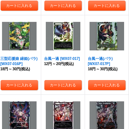
三型応援娘 緑姫(パラ)
台風一過
[
WX07-017
]
台風一過(パラ)
[
WX07-016P
]
12円
～
20円
(税込)
[
WX07-017P
]
18円
～
30円
(税込)
18円
～
30円
(税込)