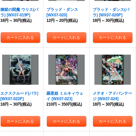
煉獄の閻魔 ウリス(パ
ブラッド・ダンス
ブラッド・ダンス(パ
ラ)
[
WX07-019P
]
[
WX07-020
]
ラ)
[
WX07-020P
]
18円
～
30円
(税込)
12円
～
20円
(税込)
18円
～
30円
(税込)
エクスクルード(パラ)
羅星姫 ミルキィウェ
メテオ・アドバンテー
[
WX07-022P
]
イ
[
WX07-023
]
ジ
[
WX07-024
]
18円
～
30円
(税込)
210円
～
350円
(税込)
18円
～
30円
(税込)