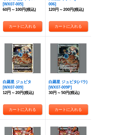
[
WX07-005
]
006
]
60円
～
100円
(税込)
120円
～
200円
(税込)
白羅星 ジュピタ
白羅星 ジュピタ(パラ)
[
WX07-009
]
[
WX07-009P
]
12円
～
20円
(税込)
30円
～
50円
(税込)