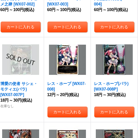
メ之肆
[
WX07-002
]
[
WX07-003
]
004
]
60円
～
100円
(税込)
60円
～
100円
(税込)
60円
～
100円
(税込)
博愛の使者 サシェ・
レス・ホープ
[
WX07-
レス・ホープ(パラ)
モティエ(パラ)
008
]
[
WX07-008P
]
[
WX07-007P
]
12円
～
20円
(税込)
18円
～
30円
(税込)
18円
～
30円
(税込)
在庫なし