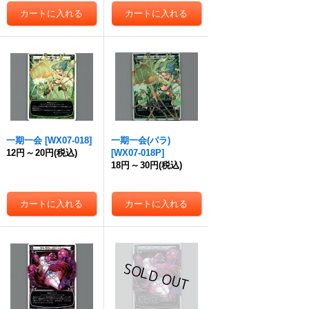
一期一会
[
WX07-018
]
一期一会(パラ)
12円
～
20円
(税込)
[
WX07-018P
]
18円
～
30円
(税込)