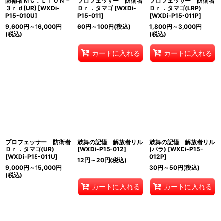
防衛者ＭＣ．ＬＩＯＮ－
プロフェッサー 防衛者
プロフェッサー 防衛者
３ｒｄ(UR)
[
WXDi-
Ｄｒ．タマゴ
[
WXDi-
Ｄｒ．タマゴ(LRP)
P15-010U
]
P15-011
]
[
WXDi-P15-011P
]
9,600
円
～16,000
円
60
円
～100
円
(税込)
1,800
円
～3,000
円
(税込)
(税込)
カートに入れる
カートに入れる
プロフェッサー 防衛者
鼓舞の記憶 解放者リル
鼓舞の記憶 解放者リル
Ｄｒ．タマゴ(UR)
[
WXDi-P15-012
]
(パラ)
[
WXDi-P15-
[
WXDi-P15-011U
]
012P
]
12
円
～20
円
(税込)
9,000
円
～15,000
円
30
円
～50
円
(税込)
(税込)
カートに入れる
カートに入れる