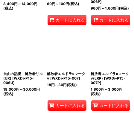
006P
]
8,400
円
～14,000
円
60
円
～100
円
(税込)
(税込)
960
円
～1,600
円
(税込)
カートに入れる
カートに入れる
自由の記憶 解放者リル
解放者エルドラ×マーク
解放者エルドラ×マーク
(UR)
[
WXDi-P15-
ν
[
WXDi-P15-007
]
ν(LRP)
[
WXDi-P15-
006U
]
007P
]
18
円
～30
円
(税込)
18,000
円
～30,000
円
1,800
円
～3,000
円
(税込)
(税込)
カートに入れる
カートに入れる