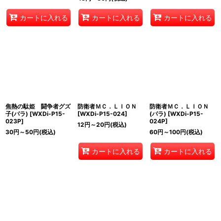
カートに入れる
カートに入れる
カートに入れる
焦熱の駄姫 闘争者グズ
防衛者ＭＣ．ＬＩＯＮ
防衛者ＭＣ．ＬＩＯＮ
子(パラ)
[
WXDi-P15-
[
WXDi-P15-024
]
(パラ)
[
WXDi-P15-
023P
]
024P
]
12
円
～20
円
(税込)
30
円
～50
円
(税込)
60
円
～100
円
(税込)
カートに入れる
カートに入れる