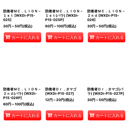
防衛者ＭＣ．ＬＩＯＮ－
防衛者ＭＣ．ＬＩＯＮ－
防衛者ＭＣ．ＬＩＯＮ－
１ｓｔ
[
WXDi-P15-
１ｓｔ(パラ)
[
WXDi-
２ｎｄ
[
WXDi-P15-
025
]
P15-025P
]
026
]
30
円
～50
円
(税込)
60
円
～100
円
(税込)
30
円
～50
円
(税込)
カートに入れる
カートに入れる
カートに入れる
防衛者ＭＣ．ＬＩＯＮ－
防衛者Ｄｒ．タマゴ
防衛者Ｄｒ．タマゴ(パ
２ｎｄ(パラ)
[
WXDi-
[
WXDi-P15-027
]
ラ)
[
WXDi-P15-027P
]
P15-026P
]
12
円
～20
円
(税込)
30
円
～50
円
(税込)
60
円
～100
円
(税込)
カートに入れる
カートに入れる
カートに入れる