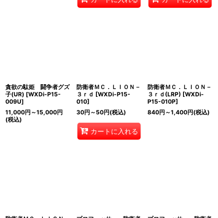
貪欲の駄姫 闘争者グズ
防衛者ＭＣ．ＬＩＯＮ－
防衛者ＭＣ．ＬＩＯＮ－
子(UR)
[
WXDi-P15-
３ｒｄ
[
WXDi-P15-
３ｒｄ(LRP)
[
WXDi-
009U
]
010
]
P15-010P
]
11,000
円
～15,000
円
30
円
～50
円
(税込)
840
円
～1,400
円
(税込)
(税込)
カートに入れる