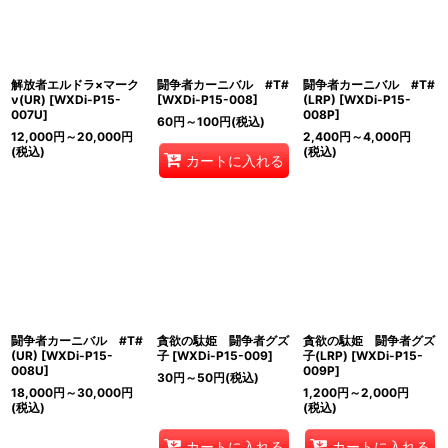
解放者エルドラ×マーク
闘争者カーニバル #T#
闘争者カーニバル #T#
ν(UR)
[
WXDi-P15-
[
WXDi-P15-008
]
(LRP)
[
WXDi-P15-
007U
]
008P
]
60
円
～100
円
(税込)
12,000
円
～20,000
円
2,400
円
～4,000
円
(税込)
(税込)
カートに入れる
闘争者カーニバル #T#
貪欲の駄姫 闘争者グズ
貪欲の駄姫 闘争者グズ
(UR)
[
WXDi-P15-
子
[
WXDi-P15-009
]
子(LRP)
[
WXDi-P15-
008U
]
009P
]
30
円
～50
円
(税込)
18,000
円
～30,000
円
1,200
円
～2,000
円
(税込)
(税込)
カートに入れる
カートに入れる