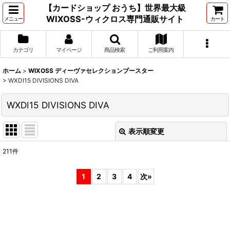
【カードショップ おうち】世界最大級
WIXOSS-ウィクロス専門通販サイト
メニュー
カート
カテゴリ
マイページ
商品検索
ご利用案内
ホーム
>
WIXOSS ディーヴァセレクションブースター
>
WXDI15 DIVISIONS DIVA
WXDI15 DIVISIONS DIVA
表示順変更
閉じる
211
件
表示数
:
1
2
3
4
次
»
並び順
:
絞り込む