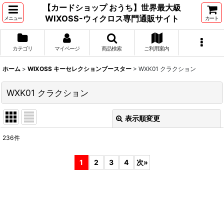
【カードショップ おうち】世界最大級
WIXOSS-ウィクロス専門通販サイト
メニュー
カート
カテゴリ
マイページ
商品検索
ご利用案内
ホーム
>
WIXOSS キーセレクションブースター
>
WXK01 クラクション
WXK01 クラクション
表示順変更
閉じる
236
件
表示数
:
1
2
3
4
次
»
並び順
:
絞り込む