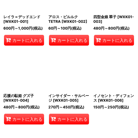
レイラ＝デッドエンド
アロス・ピルルク
四型金娘 翠子
[
WXK01-
[
WXK01-001
]
TETRA
[
WXK01-002
]
003
]
600
円
～1,000
円
(税込)
60
円
～100
円
(税込)
480
円
～800
円
(税込)
カートに入れる
カートに入れる
カートに入れる
応援の駄姫 グズ子
インサイダー・サルベー
イノセント・ディフェン
[
WXK01-004
]
ジ
[
WXK01-005
]
ス
[
WXK01-006
]
480
円
～800
円
(税込)
270
円
～450
円
(税込)
150
円
～250
円
(税込)
カートに入れる
カートに入れる