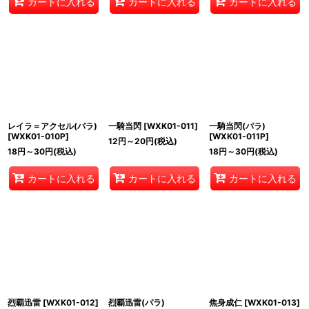
カートに入れる
カートに入れる
カートに入れる
レイラ＝アクセル(パラ)
一騎当閃
[
WXK01-011
]
一騎当閃(パラ)
[
WXK01-010P
]
[
WXK01-011P
]
12
円
～20
円
(税込)
18
円
～30
円
(税込)
18
円
～30
円
(税込)
カートに入れる
カートに入れる
カートに入れる
烈覇迅雷
[
WXK01-012
]
烈覇迅雷(パラ)
焦身成仁
[
WXK01-013
]