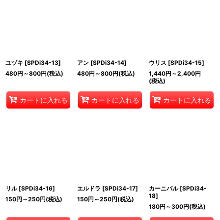
ユヅキ
[
SPDi34-13
]
アン
[
SPDi34-14
]
ウリス
[
SPDi34-15
]
480
円
～800
円
(税込)
480
円
～800
円
(税込)
1,440
円
～2,400
円
(税込)
カートに入れる
カートに入れる
カートに入れる
リル
[
SPDi34-16
]
エルドラ
[
SPDi34-17
]
カーニバル
[
SPDi34-
18
]
150
円
～250
円
(税込)
150
円
～250
円
(税込)
180
円
～300
円
(税込)