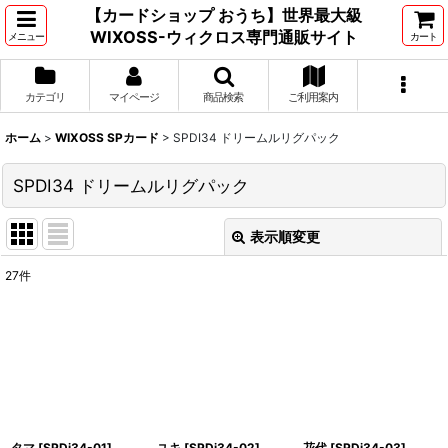
【カードショップ おうち】世界最大級
WIXOSS-ウィクロス専門通販サイト
メニュー
カート
カテゴリ
マイページ
商品検索
ご利用案内
ホーム
>
WIXOSS SPカード
>
SPDI34 ドリームルリグパック
SPDI34 ドリームルリグパック
表示順変更
閉じる
27
件
表示数
:
並び順
:
絞り込む
タマ
[
SPDi34-01
]
ユキ
[
SPDi34-02
]
花代
[
SPDi34-03
]