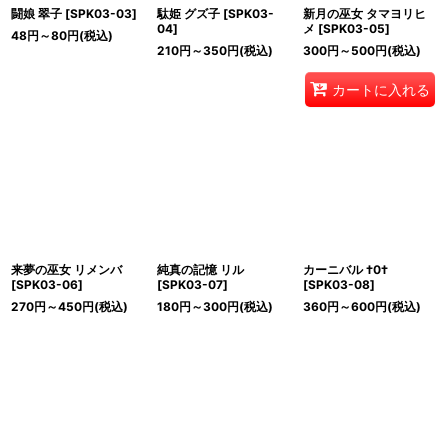
闘娘 翠子
[
SPK03-03
]
駄姫 グズ子
[
SPK03-
新月の巫女 タマヨリヒ
04
]
メ
[
SPK03-05
]
48
円
～80
円
(税込)
210
円
～350
円
(税込)
300
円
～500
円
(税込)
カートに入れる
来夢の巫女 リメンバ
純真の記憶 リル
カーニバル †0†
[
SPK03-06
]
[
SPK03-07
]
[
SPK03-08
]
270
円
～450
円
(税込)
180
円
～300
円
(税込)
360
円
～600
円
(税込)