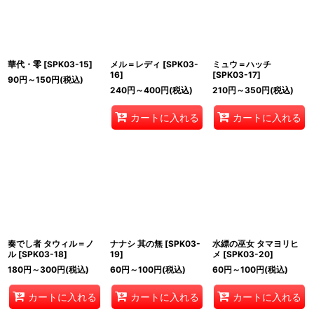
華代・零
[
SPK03-15
]
メル＝レディ
[
SPK03-
ミュウ＝ハッチ
16
]
[
SPK03-17
]
90
円
～150
円
(税込)
240
円
～400
円
(税込)
210
円
～350
円
(税込)
カートに入れる
カートに入れる
奏でし者 タウィル＝ノ
ナナシ 其の無
[
SPK03-
水縹の巫女 タマヨリヒ
ル
[
SPK03-18
]
19
]
メ
[
SPK03-20
]
180
円
～300
円
(税込)
60
円
～100
円
(税込)
60
円
～100
円
(税込)
カートに入れる
カートに入れる
カートに入れる