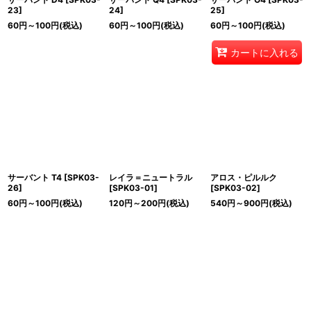
23
]
24
]
25
]
60
円
～100
円
(税込)
60
円
～100
円
(税込)
60
円
～100
円
(税込)
カートに入れる
サーバント T4
[
SPK03-
レイラ＝ニュートラル
アロス・ピルルク
26
]
[
SPK03-01
]
[
SPK03-02
]
60
円
～100
円
(税込)
120
円
～200
円
(税込)
540
円
～900
円
(税込)