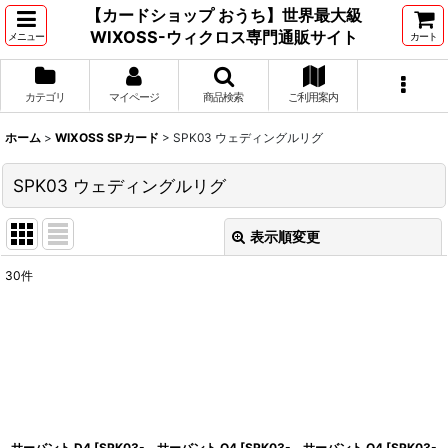
【カードショップ おうち】世界最大級
WIXOSS-ウィクロス専門通販サイト
メニュー
カート
カテゴリ
マイページ
商品検索
ご利用案内
ホーム
>
WIXOSS SPカード
>
SPK03 ウェディングルリグ
SPK03 ウェディングルリグ
表示順変更
閉じる
30
件
表示数
:
並び順
:
絞り込む
サーバント D4
[
SPK03-
サーバント Q4
[
SPK03-
サーバント O4
[
SPK03-