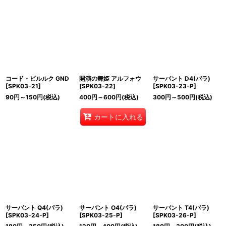
コード・ピルルク GND
開演の舞姫 アルフォウ
サーバント D4(パラ)
[
SPK03-21
]
[
SPK03-22
]
[
SPK03-23-P
]
90
円
～150
円
(税込)
400
円
～600
円
(税込)
300
円
～500
円
(税込)
カートに入れる
サーバント Q4(パラ)
サーバント O4(パラ)
サーバント T4(パラ)
[
SPK03-24-P
]
[
SPK03-25-P
]
[
SPK03-26-P
]