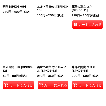
夢限
[
SPK03-09
]
エルドラ Boot
[
SPK03-
花蕾の巫女 ユキ
10
]
[
SPK03-11
]
240
円
～400
円
(税込)
150
円
～250
円
(税込)
210
円
～350
円
(税込)
カートに入れる
爪牙 遊月・零
[
SPK03-
奏世の鍵主 ウムル＝ノ
煉弾の閻魔 ウリス
12
]
ル
[
SPK03-13
]
[
SPK03-14
]
48
円
～80
円
(税込)
210
円
～350
円
(税込)
300
円
～500
円
(税込)
カートに入れる
カートに入れる
カートに入れる