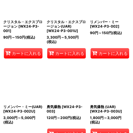
クリスタル・エクスプロ
クリスタル・エクスプロ
リメンバー・ミー
ージョン
[
WX24-P3-
ージョン(UAR)
[
WX24-P3-002
]
001
]
[
WX24-P3-001U
]
90
円
～150
円
(税込)
90
円
～150
円
(税込)
3,300
円
～5,500
円
(税込)
カートに入れる
カートに入れる
カートに入れる
リメンバー・ミー(UAR)
勇気爆熱
[
WX24-P3-
勇気爆熱 (UAR)
[
WX24-P3-002U
]
003
]
[
WX24-P3-003U
]
3,000
円
～5,000
円
120
円
～200
円
(税込)
1,800
円
～3,000
円
(税込)
(税込)