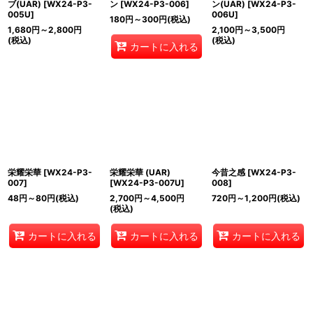
ブ(UAR)
[
WX24-P3-
ン
[
WX24-P3-006
]
ン(UAR)
[
WX24-P3-
005U
]
006U
]
180
円
～300
円
(税込)
1,680
円
～2,800
円
2,100
円
～3,500
円
(税込)
(税込)
カートに入れる
栄耀栄華
[
WX24-P3-
栄耀栄華 (UAR)
今昔之感
[
WX24-P3-
007
]
[
WX24-P3-007U
]
008
]
48
円
～80
円
(税込)
2,700
円
～4,500
円
720
円
～1,200
円
(税込)
(税込)
カートに入れる
カートに入れる
カートに入れる