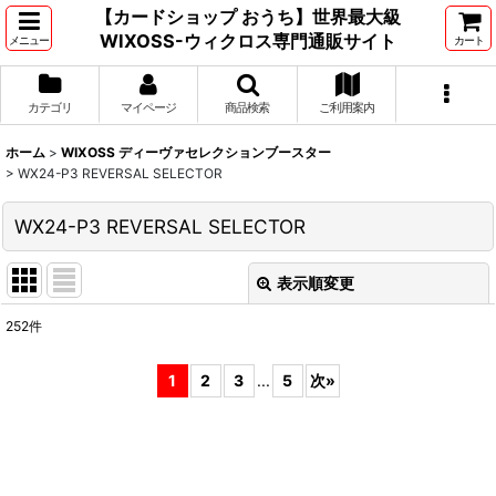
【カードショップ おうち】世界最大級
WIXOSS-ウィクロス専門通販サイト
メニュー
カート
カテゴリ
マイページ
商品検索
ご利用案内
ホーム
>
WIXOSS ディーヴァセレクションブースター
>
WX24-P3 REVERSAL SELECTOR
WX24-P3 REVERSAL SELECTOR
表示順変更
閉じる
252
件
表示数
:
1
2
3
...
5
次
»
並び順
:
絞り込む