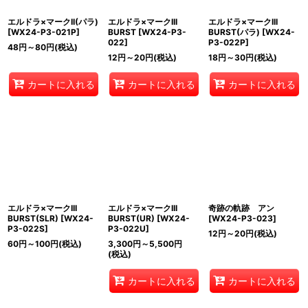
エルドラ×マークII(パラ)
エルドラ×マークIII
エルドラ×マークIII
[
WX24-P3-021P
]
BURST
[
WX24-P3-
BURST(パラ)
[
WX24-
022
]
P3-022P
]
48
円
～80
円
(税込)
12
円
～20
円
(税込)
18
円
～30
円
(税込)
カートに入れる
カートに入れる
カートに入れる
エルドラ×マークIII
エルドラ×マークIII
奇跡の軌跡 アン
BURST(SLR)
[
WX24-
BURST(UR)
[
WX24-
[
WX24-P3-023
]
P3-022S
]
P3-022U
]
12
円
～20
円
(税込)
60
円
～100
円
(税込)
3,300
円
～5,500
円
(税込)
カートに入れる
カートに入れる