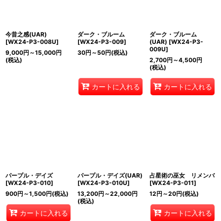
今昔之感(UAR)
ダーク・ブルーム
ダーク・ブルーム
[
WX24-P3-008U
]
[
WX24-P3-009
]
(UAR)
[
WX24-P3-
009U
]
9,000
円
～15,000
円
30
円
～50
円
(税込)
(税込)
2,700
円
～4,500
円
(税込)
カートに入れる
カートに入れる
パープル・デイズ
パープル・デイズ(UAR)
占星術の巫女 リメンバ
[
WX24-P3-010
]
[
WX24-P3-010U
]
[
WX24-P3-011
]
900
円
～1,500
円
(税込)
13,200
円
～22,000
円
12
円
～20
円
(税込)
(税込)
カートに入れる
カートに入れる