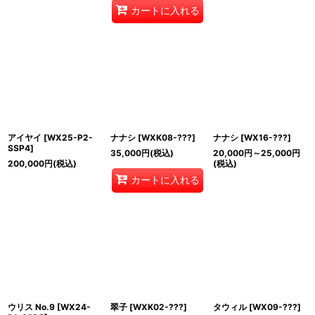
カートに入れる
アイヤイ
[
WX25-P2-
ナナシ
[
WXK08-???
]
ナナシ
[
WX16-???
]
SSP4
]
35,000
円
(税込)
20,000
円
～25,000
円
200,000
円
(税込)
(税込)
カートに入れる
ウリス No.9
[
WX24-
翠子
[
WXK02-???
]
タウィル
[
WX09-???
]