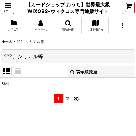
【カードショップ おうち】世界最大級
WIXOSS-ウィクロス専門通販サイト
メニュー
カート
カテゴリ
マイページ
商品検索
ご利用案内
ホーム
>
???、シリアル等
???、シリアル等
表示順変更
閉じる
86
件
表示数
:
1
2
次
»
並び順
:
絞り込む