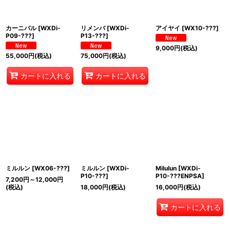
カーニバル
[
WXDi-
リメンバ
[
WXDi-
アイヤイ
[
WX10-???
]
P09-???
]
P13-???
]
9,000
円
(税込)
55,000
円
(税込)
75,000
円
(税込)
カートに入れる
カートに入れる
ミルルン
[
WX06-???
]
ミルルン
[
WXDi-
Milulun
[
WXDi-
P10-???
]
P10-???ENPSA
]
7,200
円
～12,000
円
(税込)
18,000
円
(税込)
16,000
円
(税込)
カートに入れる