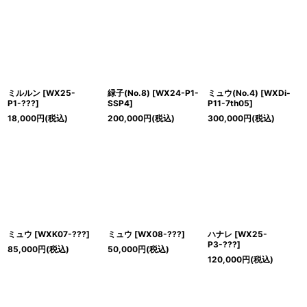
ミルルン
[
WX25-
緑子(No.8)
[
WX24-P1-
ミュウ(No.4)
[
WXDi-
P1-???
]
SSP4
]
P11-7th05
]
18,000
円
(税込)
200,000
円
(税込)
300,000
円
(税込)
ミュウ
[
WXK07-???
]
ミュウ
[
WX08-???
]
ハナレ
[
WX25-
P3-???
]
85,000
円
(税込)
50,000
円
(税込)
120,000
円
(税込)