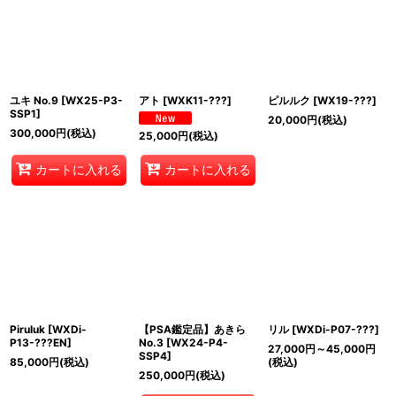
ユキ No.9
[
WX25-P3-
アト
[
WXK11-???
]
ピルルク
[
WX19-???
]
SSP1
]
20,000
円
(税込)
300,000
円
(税込)
25,000
円
(税込)
カートに入れる
カートに入れる
Piruluk
[
WXDi-
【PSA鑑定品】あきら
リル
[
WXDi-P07-???
]
P13-???EN
]
No.3
[
WX24-P4-
27,000
円
～45,000
円
SSP4
]
85,000
円
(税込)
(税込)
250,000
円
(税込)