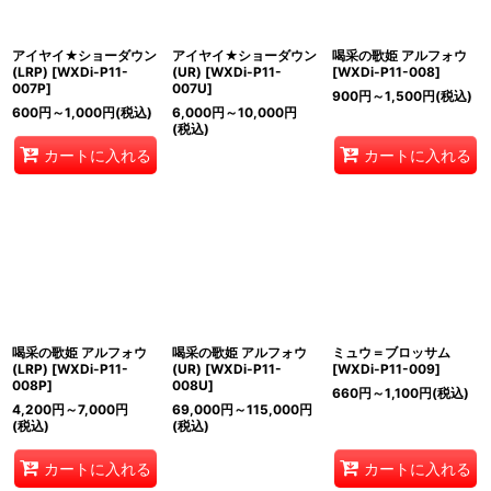
アイヤイ★ショーダウン
アイヤイ★ショーダウン
喝采の歌姫 アルフォウ
(LRP)
[
WXDi-P11-
(UR)
[
WXDi-P11-
[
WXDi-P11-008
]
007P
]
007U
]
900
円
～1,500
円
(税込)
600
円
～1,000
円
(税込)
6,000
円
～10,000
円
(税込)
カートに入れる
カートに入れる
喝采の歌姫 アルフォウ
喝采の歌姫 アルフォウ
ミュウ＝ブロッサム
(LRP)
[
WXDi-P11-
(UR)
[
WXDi-P11-
[
WXDi-P11-009
]
008P
]
008U
]
660
円
～1,100
円
(税込)
4,200
円
～7,000
円
69,000
円
～115,000
円
(税込)
(税込)
カートに入れる
カートに入れる