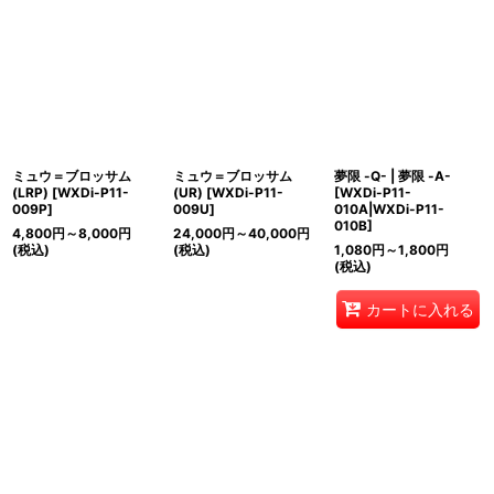
ミュウ＝ブロッサム
ミュウ＝ブロッサム
夢限 -Q- | 夢限 -A-
(LRP)
[
WXDi-P11-
(UR)
[
WXDi-P11-
[
WXDi-P11-
009P
]
009U
]
010A|WXDi-P11-
010B
]
4,800
円
～8,000
円
24,000
円
～40,000
円
(税込)
(税込)
1,080
円
～1,800
円
(税込)
カートに入れる