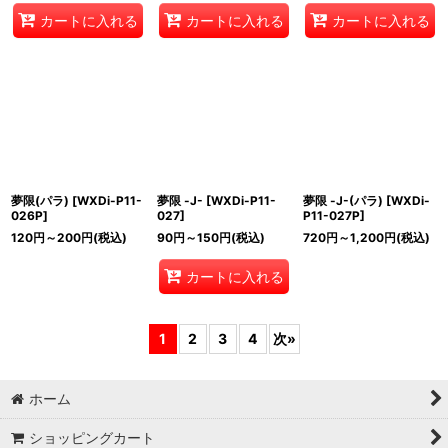
カートに入れる
カートに入れる
カートに入れる
夢限(パラ)
[
WXDi-P11-
夢限 -J-
[
WXDi-P11-
夢限 -J-(パラ)
[
WXDi-
026P
]
027
]
P11-027P
]
120
円
～200
円
(税込)
90
円
～150
円
(税込)
720
円
～1,200
円
(税込)
カートに入れる
1
2
3
4
次
»
ホーム
ショッピングカート