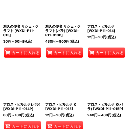
悠久の使者 サシェ・ク
悠久の使者 サシェ・ク
アロス・ピルルク
ラフト
[
WXDi-P11-
ラフト(パラ)
[
WXDi-
[
WXDi-P11-014
]
013
]
P11-013P
]
12
円
～20
円
(税込)
30
円
～50
円
(税込)
480
円
～800
円
(税込)
カートに入れる
カートに入れる
カートに入れる
アロス・ピルルク(パラ)
アロス・ピルルク K
アロス・ピルルク K(パ
[
WXDi-P11-014P
]
[
WXDi-P11-015
]
ラ)
[
WXDi-P11-015P
]
60
円
～100
円
(税込)
12
円
～20
円
(税込)
240
円
～400
円
(税込)
カートに入れる
カートに入れる