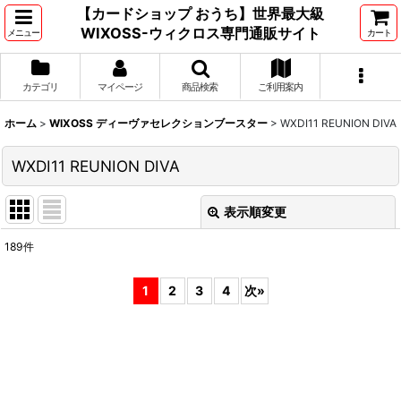
【カードショップ おうち】世界最大級
WIXOSS-ウィクロス専門通販サイト
メニュー
カート
カテゴリ
マイページ
商品検索
ご利用案内
ホーム
>
WIXOSS ディーヴァセレクションブースター
>
WXDI11 REUNION DIVA
WXDI11 REUNION DIVA
表示順変更
閉じる
189
件
表示数
:
1
2
3
4
次
»
並び順
:
絞り込む