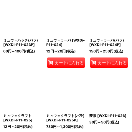
ミュウ＝ハッチ(パラ)
ミュウ＝ラーバ
[
WXDi-
ミュウ＝ラーバ(パラ)
[
WXDi-P11-023P
]
P11-024
]
[
WXDi-P11-024P
]
60
円
～100
円
(税込)
12
円
～20
円
(税込)
150
円
～250
円
(税込)
カートに入れる
カートに入れる
ミュウ＝クラフト
ミュウ＝クラフト(パラ)
夢限
[
WXDi-P11-026
]
[
WXDi-P11-025
]
[
WXDi-P11-025P
]
30
円
～50
円
(税込)
12
円
～20
円
(税込)
780
円
～1,300
円
(税込)