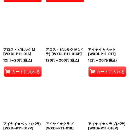
アロス・ピルルク M
アロス・ピルルク M(パ
アイヤイ★ベット
[
WXDi-P11-016
]
ラ)
[
WXDi-P11-016P
]
[
WXDi-P11-017
]
12
円
～20
円
(税込)
120
円
～200
円
(税込)
12
円
～20
円
(税込)
カートに入れる
カートに入れる
アイヤイ★ベット(パラ)
アイヤイ★クラブ
アイヤイ★クラブ(パラ)
[
WXDi-P11-017P
]
[
WXDi-P11-018
]
[
WXDi-P11-018P
]