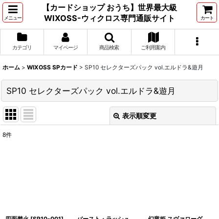
【カードショップ おうち】世界最大級
WIXOSS-ウィクロス専門通販サイト
メニュー
カート
カテゴリ
マイページ
商品検索
ご利用案内
ホーム
>
WIXOSS SPカード
>
SP10 セレクターズパック vol.エルドラ&遊月
SP10 セレクターズパック vol.エルドラ&遊月
表示順変更
閉じる
8
件
表示数
:
並び順
:
絞り込む
四面楚火
[
SP10-001
]
バースト・ラッシュ
幻竜姫 スヴァローグ