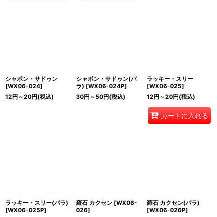
シャボン・サドゥン
シャボン・サドゥン(パ
ラッキー・スリー
[
WX06-024
]
ラ)
[
WX06-024P
]
[
WX06-025
]
12
円
～20
円
(税込)
30
円
～50
円
(税込)
12
円
～20
円
(税込)
カートに入れる
ラッキー・スリー(パラ)
羅石 カクセン
[
WX06-
羅石 カクセン(パラ)
[
WX06-025P
]
026
]
[
WX06-026P
]