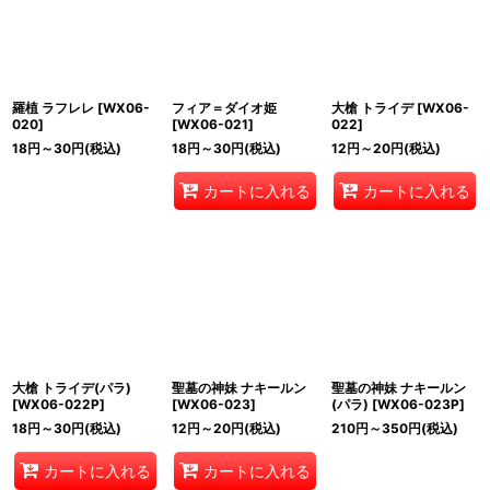
羅植 ラフレレ
[
WX06-
フィア＝ダイオ姫
大槍 トライデ
[
WX06-
020
]
[
WX06-021
]
022
]
18
円
～30
円
(税込)
18
円
～30
円
(税込)
12
円
～20
円
(税込)
カートに入れる
カートに入れる
大槍 トライデ(パラ)
聖墓の神妹 ナキールン
聖墓の神妹 ナキールン
[
WX06-022P
]
[
WX06-023
]
(パラ)
[
WX06-023P
]
18
円
～30
円
(税込)
12
円
～20
円
(税込)
210
円
～350
円
(税込)
カートに入れる
カートに入れる