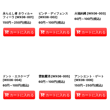
永らえし者 タウィル＝
ピンチ・ディフェンス
火福糾縄
[
WX06-003
]
フィーラ
[
WX06-001
]
[
WX06-002
]
60
円
～100
円
(税込)
150
円
～250
円
(税込)
60
円
～100
円
(税込)
カートに入れる
カートに入れる
カートに入れる
ドント・エスケープ
雲散霧消
[
WX06-005
]
アンシエント・ゲート
[
WX06-004
]
[
WX06-006
]
60
円
～100
円
(税込)
60
円
～100
円
(税込)
150
円
～250
円
(税込)
カートに入れる
カートに入れる
カートに入れる