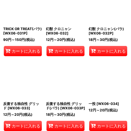
TRICK OR TREAT(パラ)
幻獣 クロニャン
幻獣 クロニャン(パラ)
[
WX06-031P
]
[
WX06-032
]
[
WX06-032P
]
90
円
～150
円
(税込)
12
円
～20
円
(税込)
18
円
～30
円
(税込)
カートに入れる
カートに入れる
カートに入れる
反復する独自性 グリッ
反復する独自性 グリッ
一投
[
WX06-034
]
ド
[
WX06-033
]
ド(パラ)
[
WX06-033P
]
12
円
～20
円
(税込)
12
円
～20
円
(税込)
18
円
～30
円
(税込)
カートに入れる
カートに入れる
カートに入れる