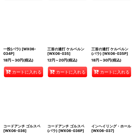
一投(パラ)
[
WX06-
三首の連打 ケルベルン
三首の連打 ケルベルン
034P
]
[
WX06-035
]
(パラ)
[
WX06-035P
]
18
円
～30
円
(税込)
12
円
～20
円
(税込)
18
円
～30
円
(税込)
カートに入れる
カートに入れる
カートに入れる
コードアンチ ゴルスペ
コードアンチ ゴルスペ
インヘイリング・ホール
[
WX06-036
]
(パラ)
[
WX06-036P
]
[
WX06-037
]