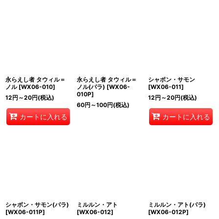
永らえし者 タウィル＝
永らえし者 タウィル＝
シャボン・サモン
ノル
[
WX06-010
]
ノル(パラ)
[
WX06-
[
WX06-011
]
010P
]
12
円
～20
円
(税込)
12
円
～20
円
(税込)
60
円
～100
円
(税込)
カートに入れる
カートに入れる
シャボン・サモン(パラ)
ミルルン・アト
ミルルン・アト(パラ)
[
WX06-011P
]
[
WX06-012
]
[
WX06-012P
]