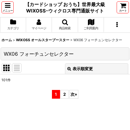
【カードショップ おうち】世界最大級
WIXOSS-ウィクロス専門通販サイト
メニュー
カート
カテゴリ
マイページ
商品検索
ご利用案内
ホーム
>
WIXOSS オールスターブースター
>
WX06 フォーチュンセレクター
WX06 フォーチュンセレクター
表示順変更
閉じる
101
件
表示数
:
1
2
次
»
並び順
:
絞り込む