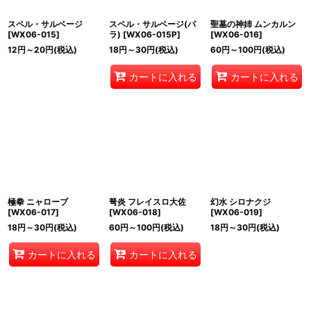
スペル・サルベージ
スペル・サルベージ(パ
聖墓の神姉 ムンカルン
[
WX06-015
]
ラ)
[
WX06-015P
]
[
WX06-016
]
12
円
～20
円
(税込)
18
円
～30
円
(税込)
60
円
～100
円
(税込)
カートに入れる
カートに入れる
極拳 ニャローブ
弩炎 フレイスロ大佐
幻水 シロナクジ
[
WX06-017
]
[
WX06-018
]
[
WX06-019
]
18
円
～30
円
(税込)
60
円
～100
円
(税込)
18
円
～30
円
(税込)
カートに入れる
カートに入れる