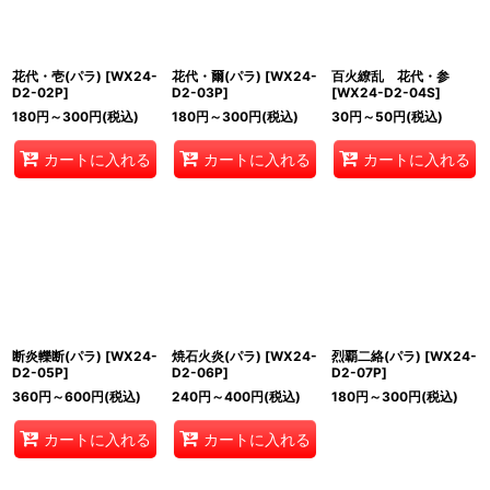
花代・壱(パラ)
[
WX24-
花代・爾(パラ)
[
WX24-
百火繚乱 花代・参
D2-02P
]
D2-03P
]
[
WX24-D2-04S
]
180
円
～300
円
(税込)
180
円
～300
円
(税込)
30
円
～50
円
(税込)
カートに入れる
カートに入れる
カートに入れる
断炎轢断(パラ)
[
WX24-
焼石火炎(パラ)
[
WX24-
烈覇二絡(パラ)
[
WX24-
D2-05P
]
D2-06P
]
D2-07P
]
360
円
～600
円
(税込)
240
円
～400
円
(税込)
180
円
～300
円
(税込)
カートに入れる
カートに入れる