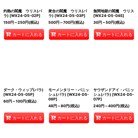
灼熱の閻魔 ウリス(パ
衆合の閻魔 ウリス(パ
無間地獄の閻魔 ウリス
ラ)
[
WX24-D5-02P
]
ラ)
[
WX24-D5-03P
]
[
WX24-D5-04S
]
150
円
～250
円
(税込)
500
円
～700
円
(税込)
30
円
～50
円
(税込)
カートに入れる
カートに入れる
カートに入れる
ダーク・ウィップ(パラ)
モーメンタリー・パニッ
サウザンドアイ・パニッ
[
WX24-D5-05P
]
シュ(パラ)
[
WX24-D5-
シュ(パラ)
[
WX24-D5-
06P
]
07P
]
60
円
～100
円
(税込)
48
円
～80
円
(税込)
240
円
～400
円
(税込)
カートに入れる
カートに入れる
カートに入れる