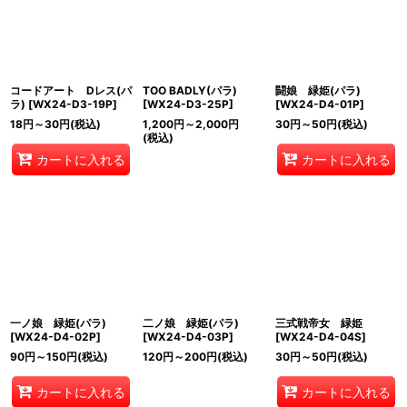
コードアート Dレス(パ
TOO BADLY(パラ)
闘娘 緑姫(パラ)
ラ)
[
WX24-D3-19P
]
[
WX24-D3-25P
]
[
WX24-D4-01P
]
18
円
～30
円
(税込)
1,200
円
～2,000
円
30
円
～50
円
(税込)
(税込)
カートに入れる
カートに入れる
一ノ娘 緑姫(パラ)
二ノ娘 緑姫(パラ)
三式戦帝女 緑姫
[
WX24-D4-02P
]
[
WX24-D4-03P
]
[
WX24-D4-04S
]
90
円
～150
円
(税込)
120
円
～200
円
(税込)
30
円
～50
円
(税込)
カートに入れる
カートに入れる