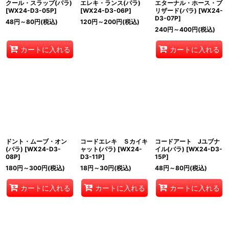
クール・スラップ(パラ)
エレキ・ランス(パラ)
エターナル・ホース・ブ
[
WX24-D3-05P
]
[
WX24-D3-06P
]
リザード(パラ)
[
WX24-
D3-07P
]
48
円
～80
円
(税込)
120
円
～200
円
(税込)
240
円
～400
円
(税込)
カートに入れる
カートに入れる
ドント・ムーブ・オン
コードエレキ Ｓカイキ
コードアート Jユブナ
(パラ)
[
WX24-D3-
ャット(パラ)
[
WX24-
イル(パラ)
[
WX24-D3-
08P
]
D3-11P
]
15P
]
180
円
～300
円
(税込)
18
円
～30
円
(税込)
48
円
～80
円
(税込)
カートに入れる
カートに入れる
カートに入れる