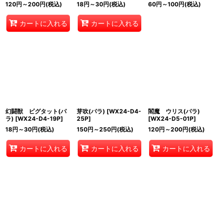
120
円
～200
円
(税込)
18
円
～30
円
(税込)
60
円
～100
円
(税込)
カートに入れる
カートに入れる
幻闘獣 ビグタット(パ
芽吹(パラ)
[
WX24-D4-
閻魔 ウリス(パラ)
ラ)
[
WX24-D4-19P
]
25P
]
[
WX24-D5-01P
]
18
円
～30
円
(税込)
150
円
～250
円
(税込)
120
円
～200
円
(税込)
カートに入れる
カートに入れる
カートに入れる