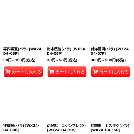
再四再五(パラ)
[
WX24-
樹木堕絡(パラ)
[
WX24-
付洋雷同(パラ)
[
WX24-
D4-05P
]
D4-06P
]
D4-07P
]
90
円
～150
円
(税込)
30
円
～50
円
(税込)
300
円
～500
円
(税込)
カートに入れる
カートに入れる
カートに入れる
守破離(パラ)
[
WX24-
幻闘獣 コゲンブ(パラ)
幻闘獣 ミスザク(パラ)
D4-08P
]
[
WX24-D4-11P
]
[
WX24-D4-15P
]