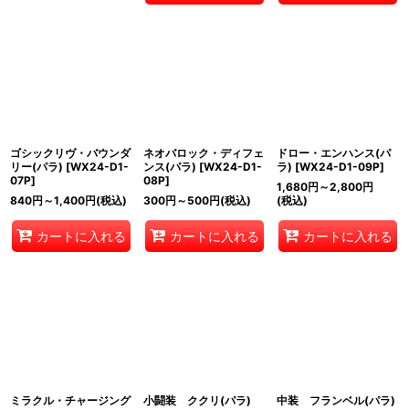
ゴシックリヴ・バウンダ
ネオバロック・ディフェ
ドロー・エンハンス(パ
リー(パラ)
[
WX24-D1-
ンス(パラ)
[
WX24-D1-
ラ)
[
WX24-D1-09P
]
07P
]
08P
]
1,680
円
～2,800
円
840
円
～1,400
円
(税込)
300
円
～500
円
(税込)
(税込)
カートに入れる
カートに入れる
カートに入れる
ミラクル・チャージング
小闘装 ククリ(パラ)
中装 フランベル(パラ)