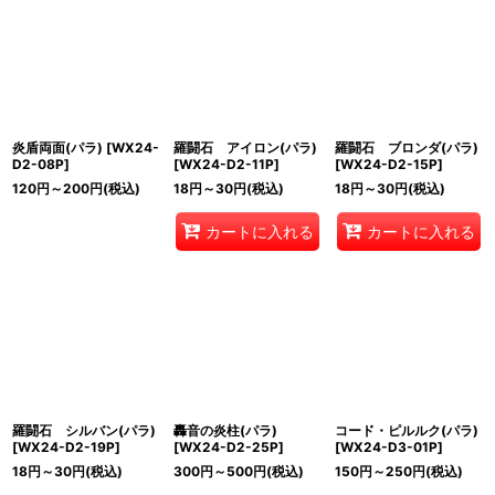
炎盾両面(パラ)
[
WX24-
羅闘石 アイロン(パラ)
羅闘石 ブロンダ(パラ)
D2-08P
]
[
WX24-D2-11P
]
[
WX24-D2-15P
]
120
円
～200
円
(税込)
18
円
～30
円
(税込)
18
円
～30
円
(税込)
カートに入れる
カートに入れる
羅闘石 シルバン(パラ)
轟音の炎柱(パラ)
コード・ピルルク(パラ)
[
WX24-D2-19P
]
[
WX24-D2-25P
]
[
WX24-D3-01P
]
18
円
～30
円
(税込)
300
円
～500
円
(税込)
150
円
～250
円
(税込)