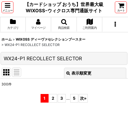
【カードショップ おうち】世界最大級
WIXOSS-ウィクロス専門通販サイト
メニュー
カート
カテゴリ
マイページ
商品検索
ご利用案内
ホーム
>
WIXOSS ディーヴァセレクションブースター
>
WX24-P1 RECOLLECT SELECTOR
WX24-P1 RECOLLECT SELECTOR
表示順変更
閉じる
300
件
表示数
:
1
2
3
...
5
次
»
並び順
:
絞り込む