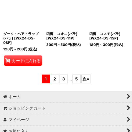
ダーク・ベアトラップ
凶魔 コオニ(パラ)
凶魔 コスモ(パラ)
(パラ)
[
WX24-D5-
[
WX24-D5-11P
]
[
WX24-D5-15P
]
08P
]
300
円
～500
円
(税込)
180
円
～300
円
(税込)
120
円
～200
円
(税込)
カートに入れる
1
2
3
...
5
次
»
ホーム
ショッピングカート
マイページ
お気に入り