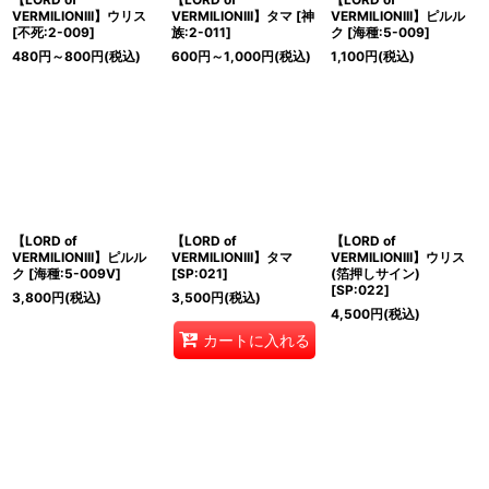
VERMILIONIII】ウリス
VERMILIONIII】タマ
[
神
VERMILIONIII】ピルル
[
不死:2-009
]
族:2-011
]
ク
[
海種:5-009
]
480
円
～800
円
(税込)
600
円
～1,000
円
(税込)
1,100
円
(税込)
【LORD of
【LORD of
【LORD of
VERMILIONIII】ピルル
VERMILIONIII】タマ
VERMILIONIII】ウリス
ク
[
海種:5-009V
]
[
SP:021
]
(箔押しサイン)
[
SP:022
]
3,800
円
(税込)
3,500
円
(税込)
4,500
円
(税込)
カートに入れる