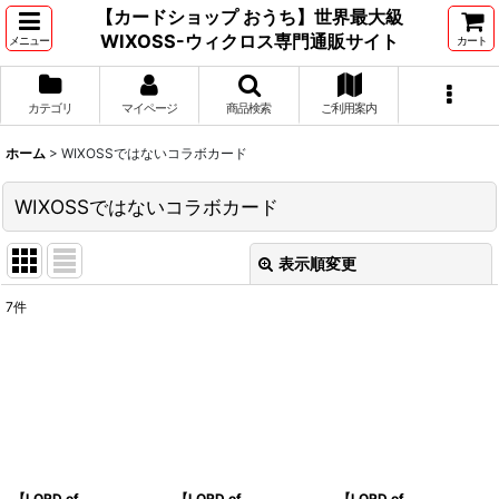
【カードショップ おうち】世界最大級
WIXOSS-ウィクロス専門通販サイト
メニュー
カート
カテゴリ
マイページ
商品検索
ご利用案内
ホーム
>
WIXOSSではないコラボカード
WIXOSSではないコラボカード
表示順変更
閉じる
7
件
表示数
:
並び順
:
絞り込む
【LORD of
【LORD of
【LORD of