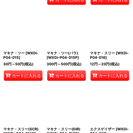
マキナ・ツー
[
WXDi-
マキナ・ツー(パラ)
マキナ・スリー
[
WXDi-
P04-015
]
[
WXDi-P04-015P
]
P04-016
]
30
円
～50
円
(税込)
300
円
～500
円
(税込)
12
円
～20
円
(税込)
カートに入れる
カートに入れる
カートに入れる
マキナ・スリー(SCR)
マキナ・スリー(DiR)
エクスゲイザー
[
WXDi-