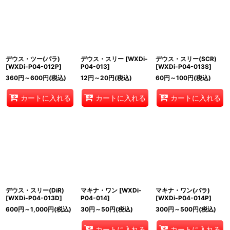
デウス・ツー(パラ)
デウス・スリー
[
WXDi-
デウス・スリー(SCR)
[
WXDi-P04-012P
]
P04-013
]
[
WXDi-P04-013S
]
360
円
～600
円
(税込)
12
円
～20
円
(税込)
60
円
～100
円
(税込)
カートに入れる
カートに入れる
カートに入れる
デウス・スリー(DiR)
マキナ・ワン
[
WXDi-
マキナ・ワン(パラ)
[
WXDi-P04-013D
]
P04-014
]
[
WXDi-P04-014P
]
600
円
～1,000
円
(税込)
30
円
～50
円
(税込)
300
円
～500
円
(税込)
カートに入れる
カートに入れる