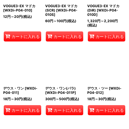
VOGUE3-EX マドカ
VOGUE3-EX マドカ
VOGUE3-EX マドカ
[
WXDi-P04-010
]
(SCR)
[
WXDi-P04-
(DiR)
[
WXDi-P04-
010S
]
010D
]
12
円
～20
円
(税込)
60
円
～100
円
(税込)
1,320
円
～2,200
円
(税込)
カートに入れる
カートに入れる
カートに入れる
デウス・ワン
[
WXDi-
デウス・ワン(パラ)
デウス・ツー
[
WXDi-
P04-011
]
[
WXDi-P04-011P
]
P04-012
]
18
円
～30
円
(税込)
300
円
～500
円
(税込)
18
円
～30
円
(税込)
カートに入れる
カートに入れる
カートに入れる