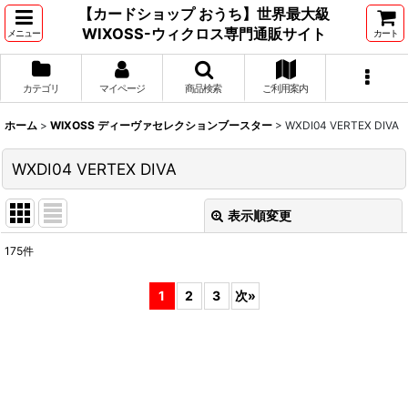
【カードショップ おうち】世界最大級
WIXOSS-ウィクロス専門通販サイト
メニュー
カート
カテゴリ
マイページ
商品検索
ご利用案内
ホーム
>
WIXOSS ディーヴァセレクションブースター
>
WXDI04 VERTEX DIVA
WXDI04 VERTEX DIVA
表示順変更
閉じる
175
件
表示数
:
1
2
3
次
»
並び順
:
絞り込む