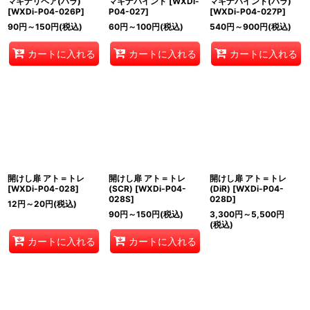
マキナリペア(パラ)
マキナバインド
[
WXDi-
マキナバインド(パラ)
[
WXDi-P04-026P
]
P04-027
]
[
WXDi-P04-027P
]
90
円
～150
円
(税込)
60
円
～100
円
(税込)
540
円
～900
円
(税込)
カートに入れる
カートに入れる
カートに入れる
開けし扉 アト＝トレ
開けし扉 アト＝トレ
開けし扉 アト＝トレ
[
WXDi-P04-028
]
(SCR)
[
WXDi-P04-
(DiR)
[
WXDi-P04-
028S
]
028D
]
12
円
～20
円
(税込)
90
円
～150
円
(税込)
3,300
円
～5,500
円
(税込)
カートに入れる
カートに入れる