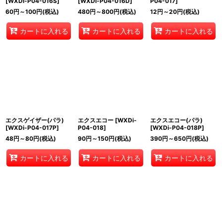
[
WXDi-P04-016S
]
[
WXDi-P04-016D
]
P04-017
]
60
円
～100
円
(税込)
480
円
～800
円
(税込)
12
円
～20
円
(税込)
カートに入れる
カートに入れる
カートに入れる
エクスゲイザー(パラ)
エクスエコー
[
WXDi-
エクスエコー(パラ)
[
WXDi-P04-017P
]
P04-018
]
[
WXDi-P04-018P
]
48
円
～80
円
(税込)
90
円
～150
円
(税込)
390
円
～650
円
(税込)
カートに入れる
カートに入れる
カートに入れる