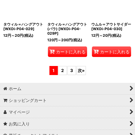
タウィル＝ハングアウト
タウィル＝ハングアウト
ウムル＝アウトサイダー
[
WXDi-P04-029
]
(パラ)
[
WXDi-P04-
[
WXDi-P04-030
]
029P
]
12
円
～20
円
(税込)
12
円
～20
円
(税込)
120
円
～200
円
(税込)
カートに入れる
カートに入れる
1
2
3
次
»
ホーム
ショッピングカート
マイページ
お気に入り