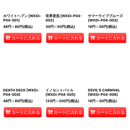
ホワイトヘブン
[
WXDi-
世界逆流
[
WXDi-P04-
サマーライブブルーズ
P04-001
]
002
]
[
WXDi-P04-003
]
48
円
～80
円
(税込)
30
円
～50
円
(税込)
18
円
～30
円
(税込)
カートに入れる
カートに入れる
カートに入れる
DEATH DECK
[
WXDi-
イノセントバトル
DEVIL’S CARNIVAL
P04-004
]
[
WXDi-P04-005
]
[
WXDi-P04-006
]
48
円
～80
円
(税込)
120
円
～200
円
(税込)
18
円
～30
円
(税込)
カートに入れる
カートに入れる
カートに入れる