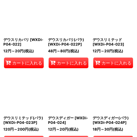
デウスリカバリ
[
WXDi-
デウスリカバリ(パラ)
デウスリミテッド
P04-022
]
[
WXDi-P04-022P
]
[
WXDi-P04-023
]
12
円
～20
円
(税込)
48
円
～80
円
(税込)
12
円
～20
円
(税込)
カートに入れる
カートに入れる
カートに入れる
デウスリミテッド(パラ)
デウスディガー
[
WXDi-
デウスディガー(パラ)
[
WXDi-P04-023P
]
P04-024
]
[
WXDi-P04-024P
]
120
円
～200
円
(税込)
12
円
～20
円
(税込)
18
円
～30
円
(税込)