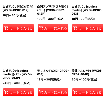
白洲アズサ[弱点を狙う]
白洲アズサ[弱点を狙う]
白洲アズサ[sagitta
[
WXDi-CP02-012
]
(パラ)
[
WXDi-CP02-
mortis]
[
WXDi-CP02-
012P
]
013
]
18
円
～30
円
(税込)
180
円
～300
円
(税込)
18
円
～30
円
(税込)
カートに入れる
カートに入れる
カートに入れる
白洲アズサ[sagitta
美甘ネル
[
WXDi-CP02-
美甘ネル(パラ)
[
WXDi-
mortis](パラ)
[
WXDi-
014
]
CP02-014P
]
CP02-013P
]
18
円
～30
円
(税込)
60
円
～100
円
(税込)
240
円
～400
円
(税込)
カートに入れる
カートに入れる
カートに入れる