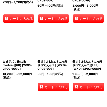
CP02-007
]
CP02-007P
]
720
円
～1,200
円
(税込)
60
円
～100
円
(税込)
3,000
円
～5,000
円
(税込)
カートに入れる
カートに入れる
カートに入れる
白洲アズサ[intulit
美甘ネル[あぁ？ぶっ殺
美甘ネル[あぁ？ぶっ殺
mortem](UR)
[
WXDi-
されてえか？]
[
WXDi-
されてえか？](LRP)
CP02-007U
]
CP02-008
]
[
WXDi-CP02-008P
]
13,200
円
～22,000
円
60
円
～100
円
(税込)
1,680
円
～2,800
円
(税込)
(税込)
カートに入れる
カートに入れる