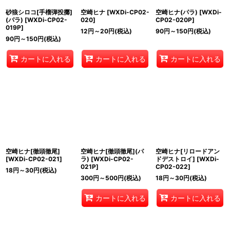
砂狼シロコ[手榴弾投擲]
空崎ヒナ
[
WXDi-CP02-
空崎ヒナ(パラ)
[
WXDi-
(パラ)
[
WXDi-CP02-
020
]
CP02-020P
]
019P
]
12
円
～20
円
(税込)
90
円
～150
円
(税込)
90
円
～150
円
(税込)
カートに入れる
カートに入れる
カートに入れる
空崎ヒナ[徹頭徹尾]
空崎ヒナ[徹頭徹尾](パ
空崎ヒナ[リロードアン
[
WXDi-CP02-021
]
ラ)
[
WXDi-CP02-
ドデストロイ]
[
WXDi-
021P
]
CP02-022
]
18
円
～30
円
(税込)
300
円
～500
円
(税込)
18
円
～30
円
(税込)
カートに入れる
カートに入れる