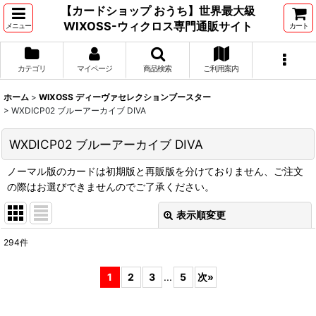
【カードショップ おうち】世界最大級
WIXOSS-ウィクロス専門通販サイト
メニュー
カート
カテゴリ
マイページ
商品検索
ご利用案内
ホーム
>
WIXOSS ディーヴァセレクションブースター
>
WXDICP02 ブルーアーカイブ DIVA
WXDICP02 ブルーアーカイブ DIVA
ノーマル版のカードは初期版と再販版を分けておりません、ご注文
の際はお選びできませんのでご了承ください。
表示順変更
閉じる
294
件
表示数
:
1
2
3
...
5
次
»
並び順
: