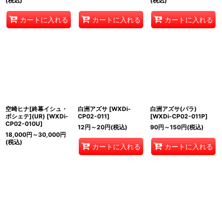
(税込)
(税込)
カートに入れる
カートに入れる
カートに入れる
空崎ヒナ[終幕イシュ・
白洲アズサ
[
WXDi-
白洲アズサ(パラ)
ボシェテ](UR)
[
WXDi-
CP02-011
]
[
WXDi-CP02-011P
]
CP02-010U
]
12
円
～20
円
(税込)
90
円
～150
円
(税込)
18,000
円
～30,000
円
(税込)
カートに入れる
カートに入れる