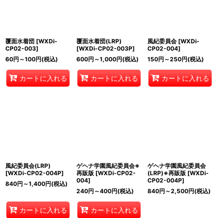
覆面水着団
[
WXDi-
覆面水着団(LRP)
風紀委員会
[
WXDi-
CP02-003
]
[
WXDi-CP02-003P
]
CP02-004
]
60
円
～100
円
(税込)
600
円
～1,000
円
(税込)
150
円
～250
円
(税込)
カートに入れる
カートに入れる
カートに入れる
風紀委員会(LRP)
ゲヘナ学園風紀委員会※
ゲヘナ学園風紀委員会
[
WXDi-CP02-004P
]
再販版
[
WXDi-CP02-
(LRP)※再販版
[
WXDi-
004
]
CP02-004P
]
840
円
～1,400
円
(税込)
240
円
～400
円
(税込)
840
円
～2,500
円
(税込)
カートに入れる
カートに入れる