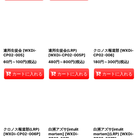
連邦生徒会
[
WXDi-
連邦生徒会(LRP)
クロノス報道部
[
WXDi-
CP02-005
]
[
WXDi-CP02-005P
]
CP02-006
]
60
円
～100
円
(税込)
480
円
～800
円
(税込)
180
円
～300
円
(税込)
カートに入れる
カートに入れる
カートに入れる
クロノス報道部(LRP)
白洲アズサ[intulit
白洲アズサ[intulit
[
WXDi-CP02-006P
]
mortem]
[
WXDi-
mortem](LRP)
[
WXDi-