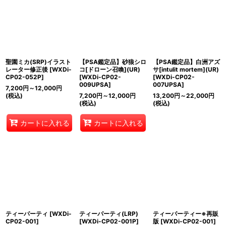
絞り込む
聖園ミカ(SRP)イラスト
【PSA鑑定品】砂狼シロ
【PSA鑑定品】白洲アズ
レーター修正後
[
WXDi-
コ[ドローン召喚](UR)
サ[intulit mortem](UR)
CP02-052P
]
[
WXDi-CP02-
[
WXDi-CP02-
009UPSA
]
007UPSA
]
7,200
円
～12,000
円
(税込)
7,200
円
～12,000
円
13,200
円
～22,000
円
(税込)
(税込)
カートに入れる
カートに入れる
ティーパーティ
[
WXDi-
ティーパーティ(LRP)
ティーパーティー※再販
CP02-001
]
[
WXDi-CP02-001P
]
版
[
WXDi-CP02-001
]