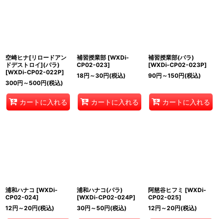
空崎ヒナ[リロードアン
補習授業部
[
WXDi-
補習授業部(パラ)
ドデストロイ](パラ)
CP02-023
]
[
WXDi-CP02-023P
]
[
WXDi-CP02-022P
]
18
円
～30
円
(税込)
90
円
～150
円
(税込)
300
円
～500
円
(税込)
カートに入れる
カートに入れる
カートに入れる
浦和ハナコ
[
WXDi-
浦和ハナコ(パラ)
阿慈谷ヒフミ
[
WXDi-
CP02-024
]
[
WXDi-CP02-024P
]
CP02-025
]
12
円
～20
円
(税込)
30
円
～50
円
(税込)
12
円
～20
円
(税込)