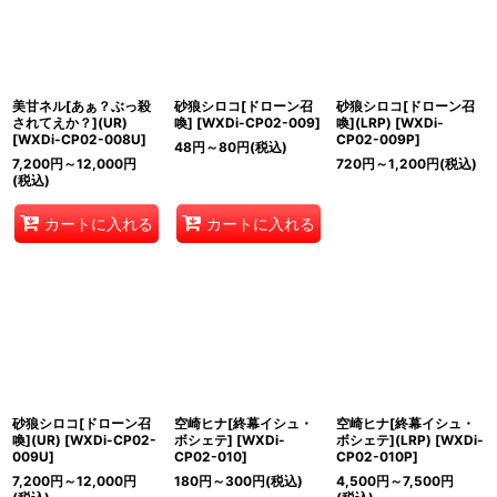
美甘ネル[あぁ？ぶっ殺
砂狼シロコ[ドローン召
砂狼シロコ[ドローン召
されてえか？](UR)
喚]
[
WXDi-CP02-009
]
喚](LRP)
[
WXDi-
[
WXDi-CP02-008U
]
CP02-009P
]
48
円
～80
円
(税込)
7,200
円
～12,000
円
720
円
～1,200
円
(税込)
(税込)
カートに入れる
カートに入れる
砂狼シロコ[ドローン召
空崎ヒナ[終幕イシュ・
空崎ヒナ[終幕イシュ・
喚](UR)
[
WXDi-CP02-
ボシェテ]
[
WXDi-
ボシェテ](LRP)
[
WXDi-
009U
]
CP02-010
]
CP02-010P
]
7,200
円
～12,000
円
180
円
～300
円
(税込)
4,500
円
～7,500
円