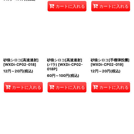
カートに入れる
カートに入れる
砂狼シロコ[高速連射]
砂狼シロコ[高速連射]
砂狼シロコ[手榴弾投擲]
[
WXDi-CP02-018
]
(パラ)
[
WXDi-CP02-
[
WXDi-CP02-019
]
018P
]
12
円
～20
円
(税込)
12
円
～20
円
(税込)
60
円
～100
円
(税込)
カートに入れる
カートに入れる
カートに入れる