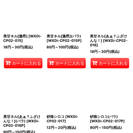
美甘ネル[激昂]
[
WXDi-
美甘ネル[激昂](パラ)
美甘ネル[あぁ？ふざけ
CP02-015
]
[
WXDi-CP02-015P
]
んな！]
[
WXDi-CP02-
016
]
18
円
～30
円
(税込)
60
円
～100
円
(税込)
18
円
～30
円
(税込)
カートに入れる
カートに入れる
カートに入れる
美甘ネル[あぁ？ふざけ
砂狼シロコ
[
WXDi-
砂狼シロコ(パラ)
んな！](パラ)
[
WXDi-
CP02-017
]
[
WXDi-CP02-017P
]
CP02-016P
]
12
円
～20
円
(税込)
90
円
～150
円
(税込)
90
円
～150
円
(税込)