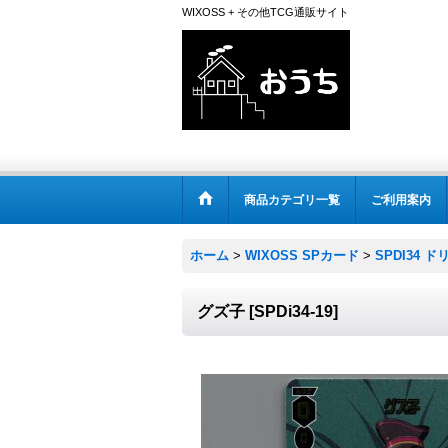
WIXOSS + その他TCG通販サイト
商品カテゴリ一覧
ご利用案内
ホーム
>
WIXOSS SPカード
>
SPDI34
グズ子
[
SPDi34-19
]