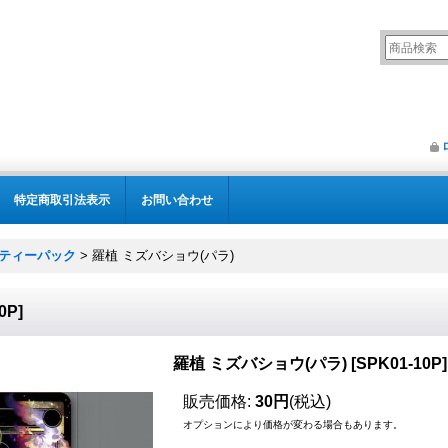
特定商取引法表示
お問い合わせ
パーティーパック
>
羅植 ミズバショウ(パラ)
0P
]
羅植 ミズバショウ(パラ)
[
SPK01-10P
]
販売価格
:
30円
(税込)
オプションにより価格が変わる場合もあります。