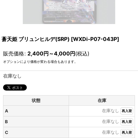
蒼天姫 ブリュンヒルデ(SRP)
[
WXDi-P07-043P
]
販売価格
:
2,400
円
～4,000
円
(税込)
オプションにより価格が変わる場合もあります。
在庫なし
状態
在庫
在庫なし
A
再入荷
在庫なし
B
再入荷
在庫なし
C
再入荷