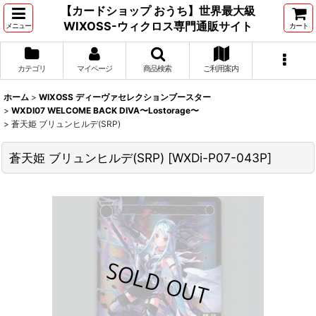
【カードショップ おうち】世界最大級
WIXOSS-ウィクロス専門通販サイト
メニュー
カート
カテゴリ
マイページ
商品検索
ご利用案内
ホーム
>
WIXOSS ディーヴァセレクションブースター
>
WXDI07 WELCOME BACK DIVA〜Lostorage〜
>
蒼天姫 ブリュンヒルデ(SRP)
蒼天姫 ブリュンヒルデ(SRP)
[
WXDi-P07-043P
]