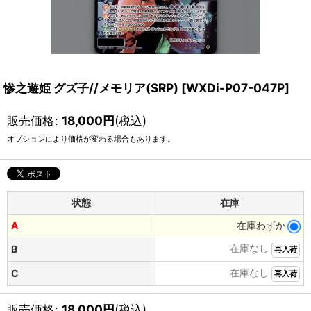
惨之遊姫 グズ子//メモリア(SRP)
[
WXDi-P07-047P
]
販売価格
:
18,000
円
(税込)
オプションにより価格が変わる場合もあります。
状態
在庫
A
在庫わずか
在庫なし
B
再入荷
在庫なし
C
再入荷
販売価格
:
18,000
円
(税込)