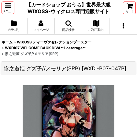
【カードショップ おうち】世界最大級
WIXOSS-ウィクロス専門通販サイト
メニュー
カート
カテゴリ
マイページ
商品検索
ご利用案内
ホーム
>
WIXOSS ディーヴァセレクションブースター
>
WXDI07 WELCOME BACK DIVA〜Lostorage〜
>
惨之遊姫 グズ子//メモリア(SRP)
惨之遊姫 グズ子//メモリア(SRP)
[
WXDi-P07-047P
]